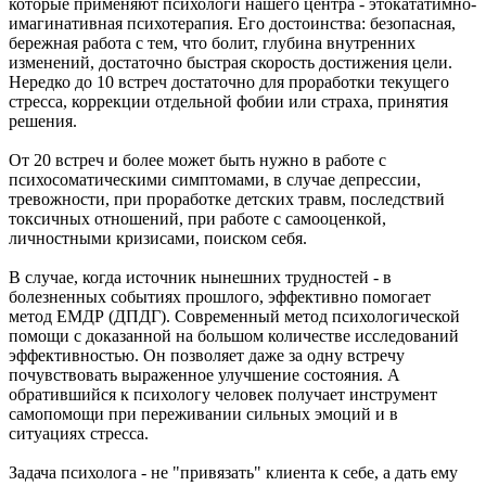
которые применяют психологи нашего центра - этокататимно-
имагинативная психотерапия. Его достоинства: безопасная,
бережная работа с тем, что болит, глубина внутренних
изменений, достаточно быстрая скорость достижения цели.
Нередко до 10 встреч достаточно для проработки текущего
стресса, коррекции отдельной фобии или страха, принятия
решения.
От 20 встреч и более может быть нужно в работе с
психосоматическими симптомами, в случае депрессии,
тревожности, при проработке детских травм, последствий
токсичных отношений, при работе с самооценкой,
личностными кризисами, поиском себя.
В случае, когда источник нынешних трудностей - в
болезненных событиях прошлого, эффективно помогает
метод ЕМДР (ДПДГ). Современный метод психологической
помощи с доказанной на большом количестве исследований
эффективностью. Он позволяет даже за одну встречу
почувствовать выраженное улучшение состояния. А
обратившийся к психологу человек получает инструмент
самопомощи при переживании сильных эмоций и в
ситуациях стресса.
Задача психолога - не "привязать" клиента к себе, а дать ему